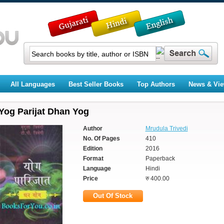
All Languages
Best Seller Books
Top Authors
News & Vi
Yog Parijat Dhan Yog
Author
Mrudula Trivedi
No. Of Pages
410
Edition
2016
Format
Paperback
Language
Hindi
Price
रु 400.00