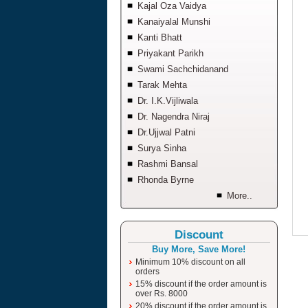
Kajal Oza Vaidya
Kanaiyalal Munshi
Kanti Bhatt
Priyakant Parikh
Swami Sachchidanand
Tarak Mehta
Dr. I.K.Vijliwala
Dr. Nagendra Niraj
Dr.Ujjwal Patni
Surya Sinha
Rashmi Bansal
Rhonda Byrne
More..
Discount
Buy More, Save More!
Minimum 10% discount on all
orders
15% discount if the order amount is
over Rs. 8000
20% discount if the order amount is