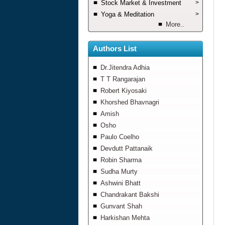
Stock Market & Investment
>
Yoga & Meditation
>
More..
Authors List
Dr.Jitendra Adhia
T T Rangarajan
Robert Kiyosaki
Khorshed Bhavnagri
Amish
Osho
Paulo Coelho
Devdutt Pattanaik
Robin Sharma
Sudha Murty
Ashwini Bhatt
Chandrakant Bakshi
Gunvant Shah
Harkishan Mehta