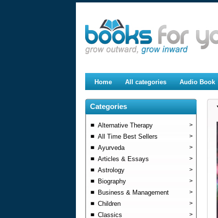
Home
All categories
Audio Book
Categories
Alternative Therapy
>
All Time Best Sellers
>
Ayurveda
>
Articles & Essays
>
Astrology
>
Biography
>
Business & Management
>
Children
>
Classics
>