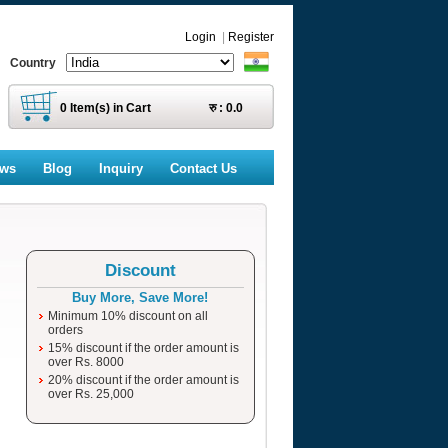
Login
|
Register
Country
0
Item(s) in Cart
रु :
0.0
ews
Blog
Inquiry
Contact Us
Discount
Buy More, Save More!
Minimum 10% discount on all
orders
15% discount if the order amount is
over Rs. 8000
20% discount if the order amount is
over Rs. 25,000