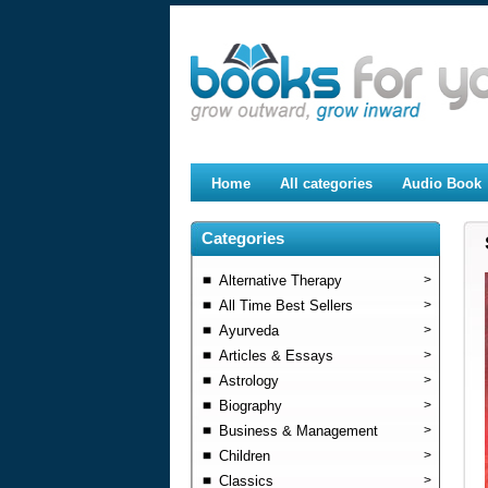
Home
All categories
Audio Book
Categories
Alternative Therapy
>
All Time Best Sellers
>
Ayurveda
>
Articles & Essays
>
Astrology
>
Biography
>
Business & Management
>
Children
>
Classics
>