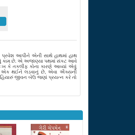
ં પ્રવેશ આપીને એની સાથે હાથમાં હાથ
ું કામ છે. એ અજાણ્યા પથમાં સંકટ આવે
દુઃખ કે તકલીફ કોના કારણે આવ્યાં એવું
એ એક થઈને લડવાનું છે, એવા ઐક્યની
િયારું જીવન બેઉ જણાં પ્રયત્ન કરે તો