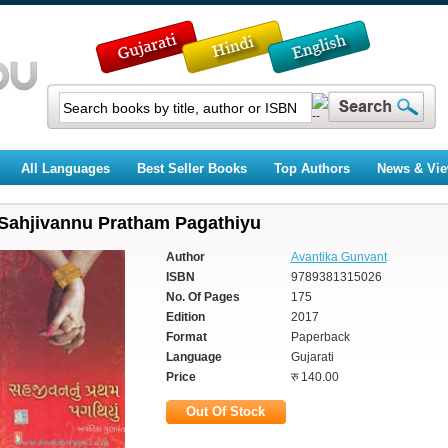
All Languages
Best Seller Books
Top Authors
News & Vi
Sahjivannu Pratham Pagathiyu
Author
Avantika Gunvant
ISBN
9789381315026
No. Of Pages
175
Edition
2017
Format
Paperback
Language
Gujarati
Price
रु 140.00