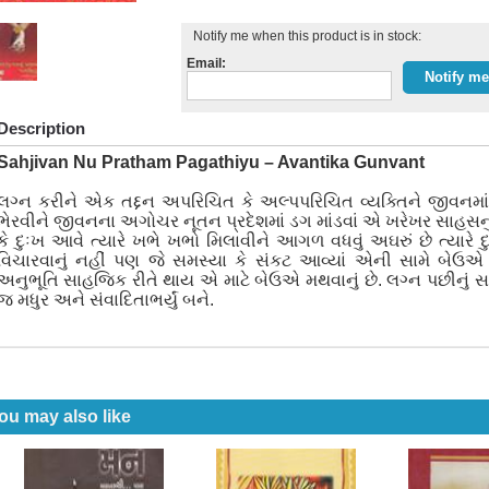
Notify me when this product is in stock:
Email:
Description
Sahjivan Nu Pratham Pagathiyu – Avantika Gunvant
લગ્ન કરીને એક તદ્દન અપરિચિત કે અલ્પપરિચિત વ્યક્તિને જીવનમા
ભેરવીને જીવનના અગોચર નૂતન પ્રદેશમાં ડગ માંડવાં એ ખરેખર સાહસન
કે દુઃખ આવે ત્યારે ખભે ખભો મિલાવીને આગળ વધવું અઘરું છે ત્યારે 
વિચારવાનું નહીં પણ જે સમસ્યા કે સંકટ આવ્યાં એની સામે બેઉ
અનુભૂતિ સાહજિક રીતે થાય એ માટે બેઉએ મથવાનું છે. લગ્ન પછીનું સહ
જ મધુર અને સંવાદિતાભર્યું બને.
ou may also like