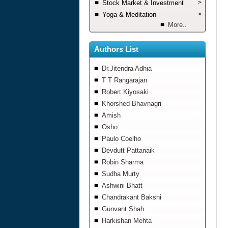
Stock Market & Investment
>
Yoga & Meditation
>
More..
Authors List
Dr.Jitendra Adhia
T T Rangarajan
Robert Kiyosaki
Khorshed Bhavnagri
Amish
Osho
Paulo Coelho
Devdutt Pattanaik
Robin Sharma
Sudha Murty
Ashwini Bhatt
Chandrakant Bakshi
Gunvant Shah
Harkishan Mehta