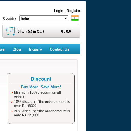
Login
|
Register
Country
0
Item(s) in Cart
रु :
0.0
ews
Blog
Inquiry
Contact Us
Discount
Buy More, Save More!
Minimum 10% discount on all
orders
15% discount if the order amount is
over Rs. 8000
20% discount if the order amount is
over Rs. 25,000