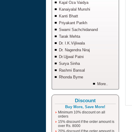
Kajal Oza Vaidya
Kanaiyalal Munshi
Kanti Bhatt
Priyakant Parikh
Swami Sachchidanand
Tarak Mehta
Dr. I.K.Vijliwala
Dr. Nagendra Niraj
Dr.Ujjwal Patni
Surya Sinha
Rashmi Bansal
Rhonda Byrne
More..
Discount
Buy More, Save More!
Minimum 10% discount on all
orders
15% discount if the order amount is
over Rs. 8000
20% discount if the order amount is